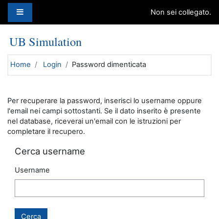
Vai al contenuto principale
Pannello laterale
Non sei collegato.
UB Simulation
Home
Login
Password dimenticata
Per recuperare la password, inserisci lo username oppure
l'email nei campi sottostanti. Se il dato inserito è presente
nel database, riceverai un'email con le istruzioni per
completare il recupero.
Cerca username
Username